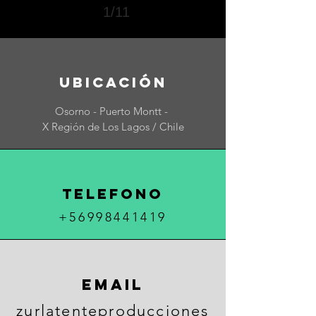
1/11
UBICACIÓN
Osorno - Puerto Montt -
X Región de Los Lagos / Chile
TELEFONO
+56998441419
Email
zurlatenteproducciones